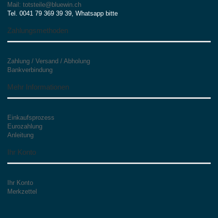
Mail: totsteile@bluewin.ch
Tel. 0041 79 369 39 39, Whatsapp bitte
Zahlungsmethoden
Zahlung / Versand / Abholung
Bankverbindung
Mehr Informationen
Einkaufsprozess
Eurozahlung
Anleitung
Ihr Konto
Ihr Konto
Merkzettel