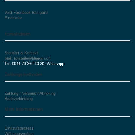
Visit Facebook tots-parts
Eindrücke
Kontaktdaten
Standort & Kontakt
Mail: totsteile@bluewin.ch
Tel. 0041 79 369 39 39, Whatsapp
Zahlungsmethoden
Zahlung / Versand / Abholung
Bankverbindung
Mehr Informationen
Einkaufsprozess
Währungsverlust