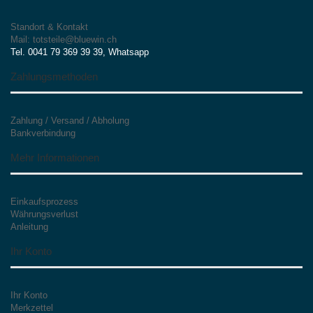
Standort & Kontakt
Mail: totsteile@bluewin.ch
Tel. 0041 79 369 39 39, Whatsapp
Zahlungsmethoden
Zahlung / Versand / Abholung
Bankverbindung
Mehr Informationen
Einkaufsprozess
Währungsverlust
Anleitung
Ihr Konto
Ihr Konto
Merkzettel