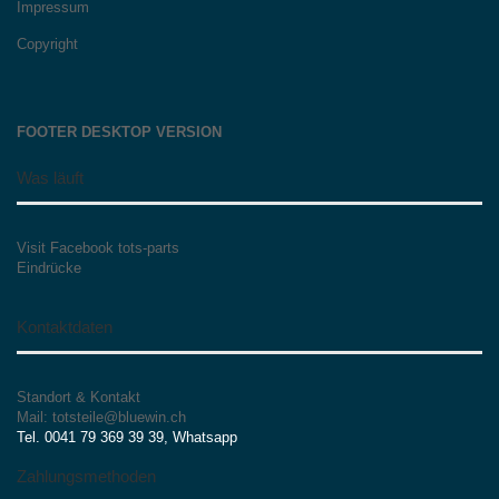
Impressum
Copyright
FOOTER DESKTOP VERSION
Was läuft
Visit Facebook tots-parts
Eindrücke
Kontaktdaten
Standort & Kontakt
Mail: totsteile@bluewin.ch
Tel. 0041 79 369 39 39, Whatsapp
Zahlungsmethoden