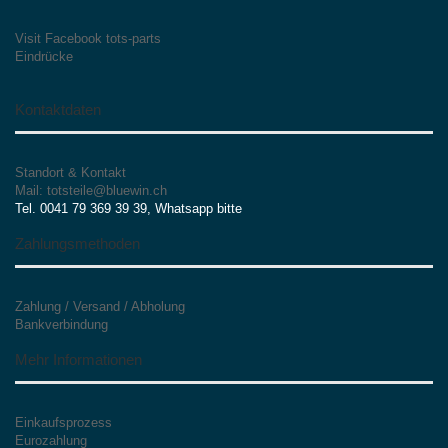
Visit Facebook tots-parts
Eindrücke
Kontaktdaten
Standort & Kontakt
Mail: totsteile@bluewin.ch
Tel. 0041 79 369 39 39, Whatsapp bitte
Zahlungsmethoden
Zahlung / Versand / Abholung
Bankverbindung
Mehr Informationen
Einkaufsprozess
Eurozahlung