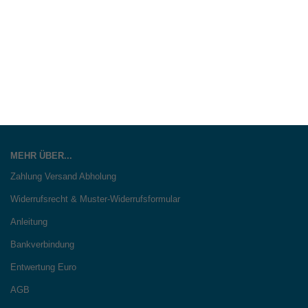
MEHR ÜBER...
Zahlung Versand Abholung
Widerrufsrecht & Muster-Widerrufsformular
Anleitung
Bankverbindung
Entwertung Euro
AGB