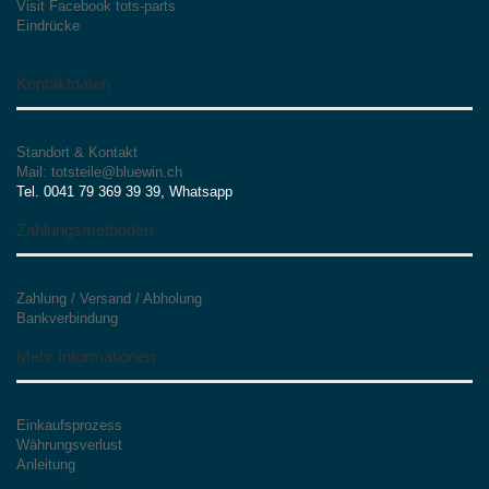
Visit Facebook tots-parts
Eindrücke
Kontaktdaten
Standort & Kontakt
Mail: totsteile@bluewin.ch
Tel. 0041 79 369 39 39, Whatsapp
Zahlungsmethoden
Zahlung / Versand / Abholung
Bankverbindung
Mehr Informationen
Einkaufsprozess
Währungsverlust
Anleitung