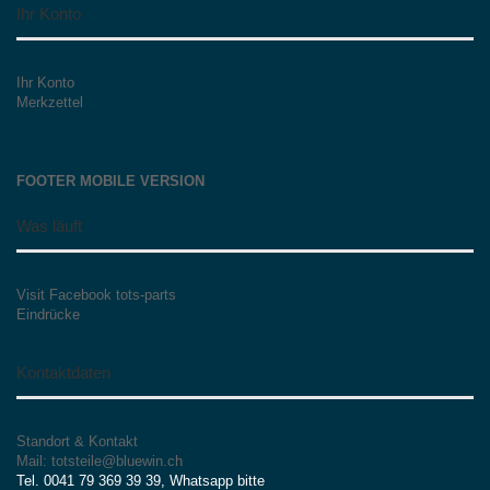
Ihr Konto
Ihr Konto
Merkzettel
FOOTER MOBILE VERSION
Was läuft
Visit Facebook tots-parts
Eindrücke
Kontaktdaten
Standort & Kontakt
Mail: totsteile@bluewin.ch
Tel. 0041 79 369 39 39, Whatsapp bitte