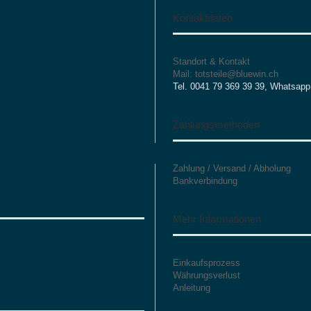
Kontaktdaten
Standort & Kontakt
Mail: totsteile@bluewin.ch
Tel. 0041 79 369 39 39, Whatsapp
Zahlungsmethoden
Zahlung / Versand / Abholung
Bankverbindung
Mehr Informationen
Einkaufsprozess
Währungsverlust
Anleitung