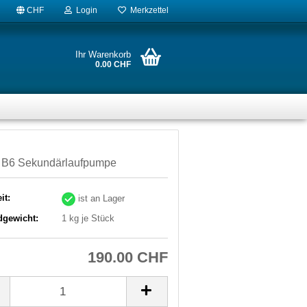
CHF
Login
Merkzettel
Ihr Warenkorb
0.00 CHF
 B6 Sekundärlaufpumpe
it:
ist an Lager
dgewicht:
1
kg je Stück
190.00 CHF