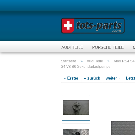
AUDI TEILE
PORSCHE TEILE
»
»
Startseite
Audi Teile
Audi RS4 S4
S4 V8 B6 Sekundärlaufpumpe
« Erster
« zurück
weiter »
Letzt