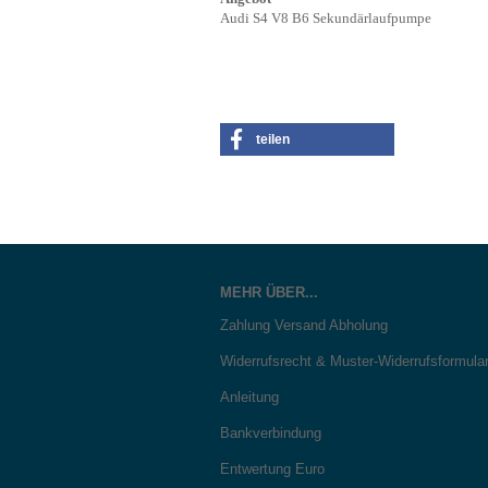
Audi S4 V8 B6 Sekundärlaufpumpe
teilen
MEHR ÜBER...
Zahlung Versand Abholung
Widerrufsrecht & Muster-Widerrufsformula
Anleitung
Bankverbindung
Entwertung Euro