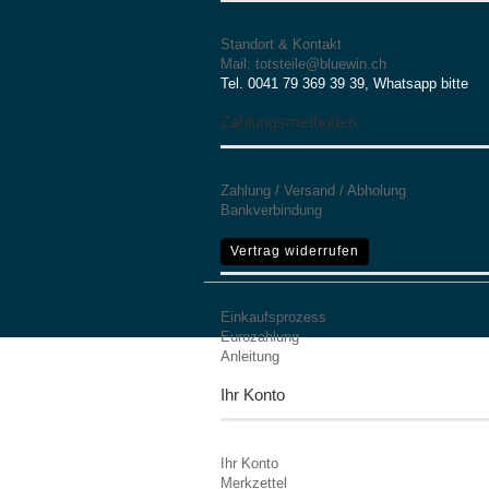
Standort & Kontakt
Mail: totsteile@bluewin.ch
Tel. 0041 79 369 39 39, Whatsapp bitte
Zahlungsmethoden
Zahlung / Versand / Abholung
Bankverbindung
Mehr Informationen
Vertrag widerrufen
Einkaufsprozess
Eurozahlung
Anleitung
Ihr Konto
Ihr Konto
Merkzettel