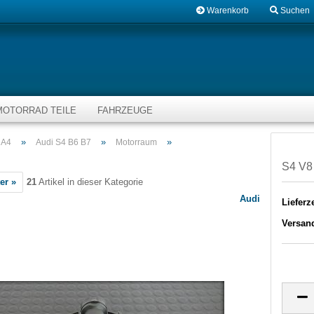
Warenkorb
Suchen
MOTORRAD TEILE
FAHRZEUGE
»
»
»
 A4
Audi S4 B6 B7
Motorraum
S4 V8
er »
21
Artikel in dieser Kategorie
Audi
Lieferze
Versan