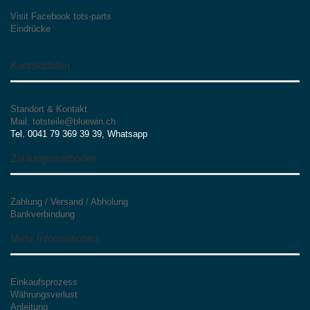
Visit Facebook tots-parts
Eindrücke
Kontaktdaten
Standort & Kontakt
Mail: totsteile@bluewin.ch
Tel. 0041 79 369 39 39, Whatsapp
Zahlungsmethoden
Zahlung / Versand / Abholung
Bankverbindung
Mehr Informationen
Einkaufsprozess
Währungsverlust
Anleitung