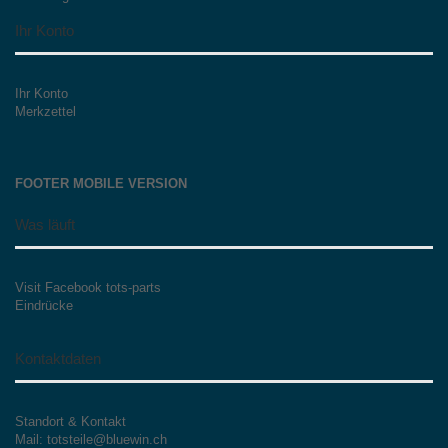
Ihr Konto
Ihr Konto
Merkzettel
FOOTER MOBILE VERSION
Was läuft
Visit Facebook tots-parts
Eindrücke
Kontaktdaten
Standort & Kontakt
Mail: totsteile@bluewin.ch