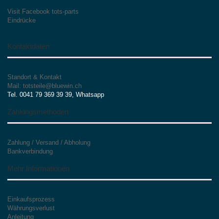
Visit Facebook tots-parts
Eindrücke
Kontaktdaten
Standort & Kontakt
Mail: totsteile@bluewin.ch
Tel. 0041 79 369 39 39, Whatsapp
Zahlungsmethoden
Zahlung / Versand / Abholung
Bankverbindung
Mehr Informationen
Einkaufsprozess
Währungsverlust
Anleitung