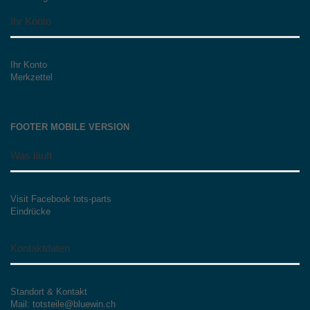
Ihr Konto
Ihr Konto
Merkzettel
FOOTER MOBILE VERSION
Was läuft
Visit Facebook tots-parts
Eindrücke
Kontaktdaten
Standort & Kontakt
Mail: totsteile@bluewin.ch