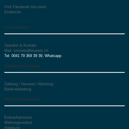
Visit Facebook tots-parts
Eindrücke
Kontaktdaten
Standort & Kontakt
Mail: totsteile@bluewin.ch
Tel. 0041 79 369 39 39, Whatsapp
Zahlungsmethoden
Zahlung / Versand / Abholung
Bankverbindung
Mehr Informationen
Einkaufsprozess
Währungsverlust
Anleitung