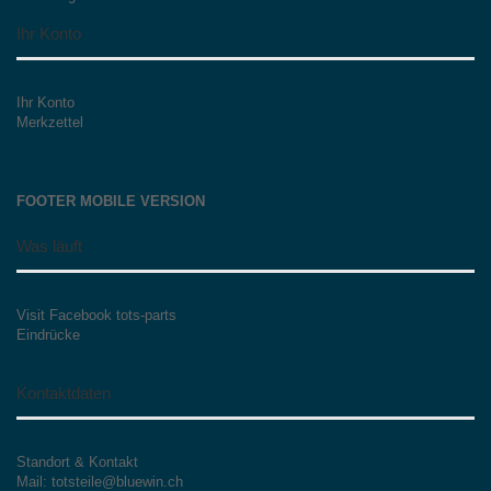
Ihr Konto
Ihr Konto
Merkzettel
FOOTER MOBILE VERSION
Was läuft
Visit Facebook tots-parts
Eindrücke
Kontaktdaten
Standort & Kontakt
Mail: totsteile@bluewin.ch