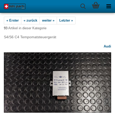
« Erster
« zurück
weiter »
Letzter »
93
Artikel in dieser Kategorie
S4/S6 C4 Tempomatsteuergerät
Audi