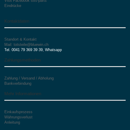
Visit Facebook tots-parts
Eindrücke
Kontaktdaten
Standort & Kontakt
Mail: totsteile@bluewin.ch
Tel. 0041 79 369 39 39, Whatsapp
Zahlungsmethoden
Zahlung / Versand / Abholung
Bankverbindung
Mehr Informationen
Einkaufsprozess
Währungsverlust
Anleitung