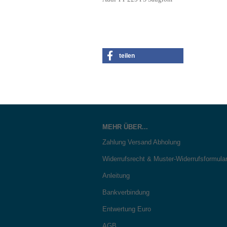
teilen
MEHR ÜBER...
Zahlung Versand Abholung
Widerrufsrecht & Muster-Widerrufsformula
Anleitung
Bankverbindung
Entwertung Euro
AGB