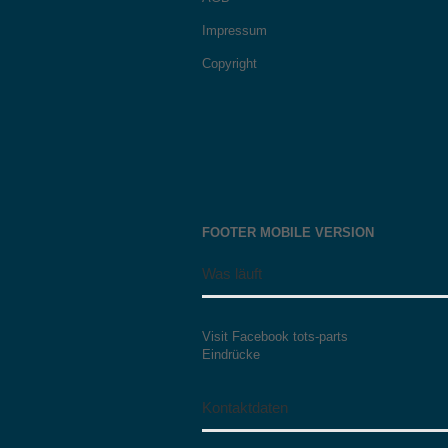
Impressum
Copyright
FOOTER MOBILE VERSION
Was läuft
Visit Facebook tots-parts
Eindrücke
Kontaktdaten