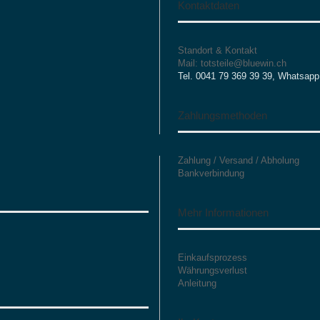
Kontaktdaten
Standort & Kontakt
Mail: totsteile@bluewin.ch
Tel. 0041 79 369 39 39, Whatsapp
Zahlungsmethoden
Zahlung / Versand / Abholung
Bankverbindung
Mehr Informationen
Einkaufsprozess
Währungsverlust
Anleitung