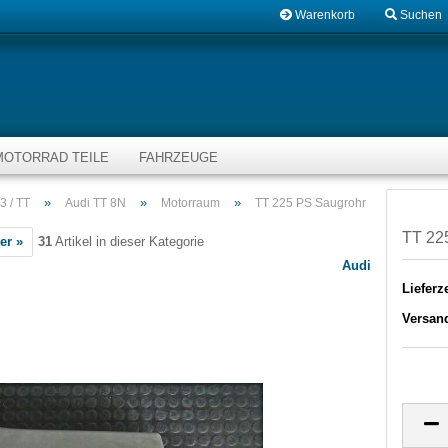
Warenkorb
Suchen
MOTORRAD TEILE
FAHRZEUGE
»
»
»
3 / TT
Audi TT 8N
Motorraum
TT 225 PS Saugrohr
TT 22
er »
31
Artikel in dieser Kategorie
Audi
Lieferze
Versan