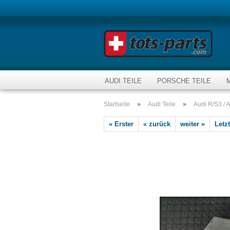
AUDI TEILE
PORSCHE TEILE
»
»
Startseite
Audi Teile
Audi R/S3 / A
« Erster
« zurück
weiter »
Letzt