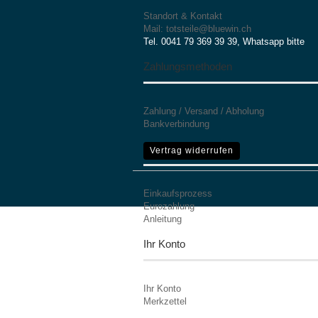
Standort & Kontakt
Mail: totsteile@bluewin.ch
Tel. 0041 79 369 39 39, Whatsapp bitte
Zahlungsmethoden
Zahlung / Versand / Abholung
Bankverbindung
Mehr Informationen
Vertrag widerrufen
Einkaufsprozess
Eurozahlung
Anleitung
Ihr Konto
Ihr Konto
Merkzettel