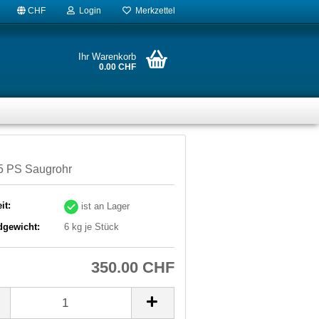
CHF
Login
Merkzettel
Ihr Warenkorb
0.00 CHF
5 PS Saugrohr
it:
ist an Lager
dgewicht:
6
kg je Stück
350.00 CHF