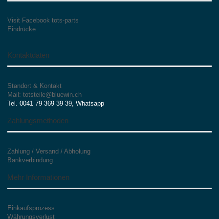
Visit Facebook tots-parts
Eindrücke
Kontaktdaten
Standort & Kontakt
Mail: totsteile@bluewin.ch
Tel. 0041 79 369 39 39, Whatsapp
Zahlungsmethoden
Zahlung / Versand / Abholung
Bankverbindung
Mehr Informationen
Einkaufsprozess
Währungsverlust