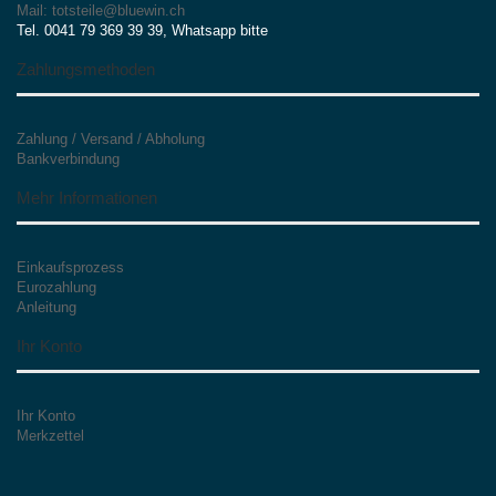
Mail: totsteile@bluewin.ch
Tel. 0041 79 369 39 39, Whatsapp bitte
Zahlungsmethoden
Zahlung / Versand / Abholung
Bankverbindung
Mehr Informationen
Einkaufsprozess
Eurozahlung
Anleitung
Ihr Konto
Ihr Konto
Merkzettel