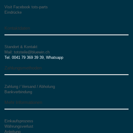
Visit Facebook tots-parts
Eindrücke
Kontaktdaten
Standort & Kontakt
Mail: totsteile@bluewin.ch
Tel. 0041 79 369 39 39, Whatsapp
Zahlungsmethoden
Zahlung / Versand / Abholung
Bankverbindung
Mehr Informationen
Einkaufsprozess
Währungsverlust
Anleitung