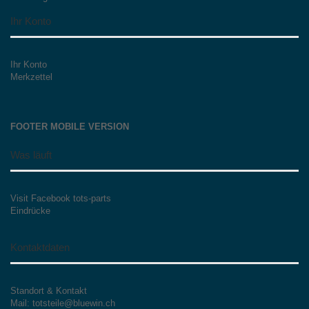
Ihr Konto
Ihr Konto
Merkzettel
FOOTER MOBILE VERSION
Was läuft
Visit Facebook tots-parts
Eindrücke
Kontaktdaten
Standort & Kontakt
Mail: totsteile@bluewin.ch