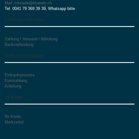
Mail: totsteile@bluewin.ch
Tel. 0041 79 369 39 39, Whatsapp bitte
Zahlungsmethoden
Zahlung / Versand / Abholung
Bankverbindung
Mehr Informationen
Einkaufsprozess
Eurozahlung
Anleitung
Ihr Konto
Ihr Konto
Merkzettel