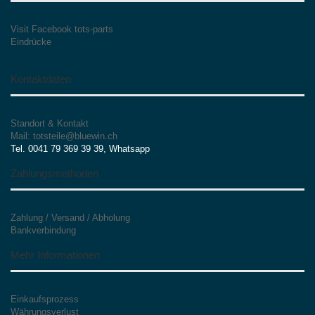
Visit Facebook tots-parts
Eindrücke
Kontaktdaten
Standort & Kontakt
Mail: totsteile@bluewin.ch
Tel. 0041 79 369 39 39, Whatsapp
Zahlungsmethoden
Zahlung / Versand / Abholung
Bankverbindung
Mehr Informationen
Einkaufsprozess
Währungsverlust