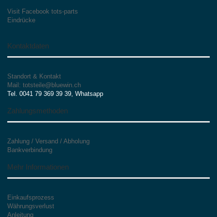
Visit Facebook tots-parts
Eindrücke
Kontaktdaten
Standort & Kontakt
Mail: totsteile@bluewin.ch
Tel. 0041 79 369 39 39, Whatsapp
Zahlungsmethoden
Zahlung / Versand / Abholung
Bankverbindung
Mehr Informationen
Einkaufsprozess
Währungsverlust
Anleitung