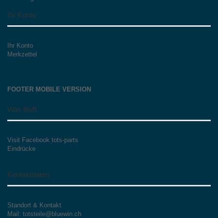
Ihr Konto
Ihr Konto
Merkzettel
FOOTER MOBILE VERSION
Was läuft
Visit Facebook tots-parts
Eindrücke
Kontaktdaten
Standort & Kontakt
Mail: totsteile@bluewin.ch