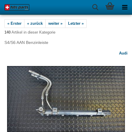
« Erster
« zurück
weiter »
Letzter »
140
Artikel in dieser Kategorie
S4/S6 AAN Benzinleiste
Audi