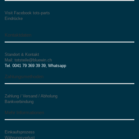
Visit Facebook tots-parts
Eindrücke
Kontaktdaten
Standort & Kontakt
Mail: totsteile@bluewin.ch
Tel. 0041 79 369 39 39, Whatsapp
Zahlungsmethoden
Zahlung / Versand / Abholung
Bankverbindung
Mehr Informationen
Einkaufsprozess
Währungsverlust