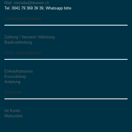
Mail: totsteile@bluewin.ch
Tel. 0041 79 369 39 39, Whatsapp bitte
Zahlungsmethoden
Zahlung / Versand / Abholung
Bankverbindung
Mehr Informationen
Einkaufsprozess
Eurozahlung
Anleitung
Ihr Konto
Ihr Konto
Merkzettel