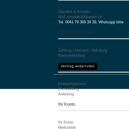
Standort & Kontakt
Mail: totsteile@bluewin.ch
Tel. 0041 79 369 39 39, Whatsapp bitte
Zahlungsmethoden
Zahlung / Versand / Abholung
Bankverbindung
Mehr Informationen
Vertrag widerrufen
Einkaufsprozess
Eurozahlung
Anleitung
Ihr Konto
Ihr Konto
Merkzettel