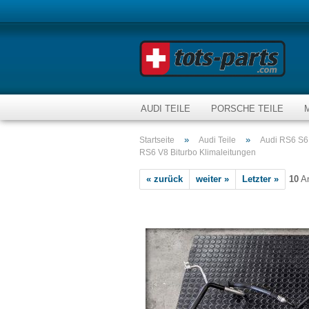
AUDI TEILE
PORSCHE TEILE
»
»
Startseite
Audi Teile
Audi RS6 S6 
RS6 V8 Biturbo Klimaleitungen
« zurück
weiter »
Letzter »
10
Ar