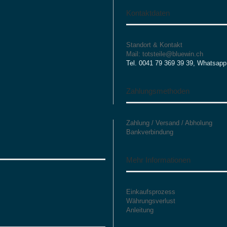
Kontaktdaten
Standort & Kontakt
Mail: totsteile@bluewin.ch
Tel. 0041 79 369 39 39, Whatsapp
Zahlungsmethoden
Zahlung / Versand / Abholung
Bankverbindung
Mehr Informationen
Einkaufsprozess
Währungsverlust
Anleitung