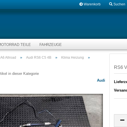
Warenkorb
Suchen
MOTORRAD TEILE
FAHRZEUGE
»
»
»
A6 Allroad
Audi RS6 C5 4B
Klima Heizung
RS6 V8
tikel in dieser Kategorie
Audi
Lieferze
Versan