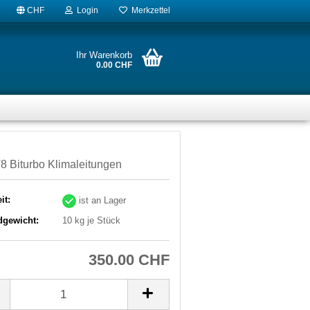
CHF
Login
Merkzettel
Ihr Warenkorb
0.00 CHF
 Biturbo Klimaleitungen
it:
ist an Lager
dgewicht:
10
kg je Stück
350.00 CHF