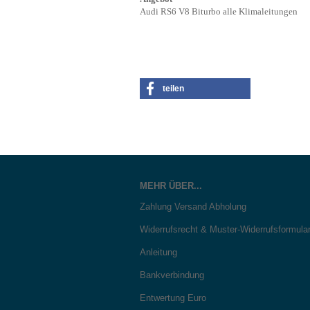
Audi RS6 V8 Biturbo alle Klimaleitungen
teilen
MEHR ÜBER...
Zahlung Versand Abholung
Widerrufsrecht & Muster-Widerrufsformula
Anleitung
Bankverbindung
Entwertung Euro