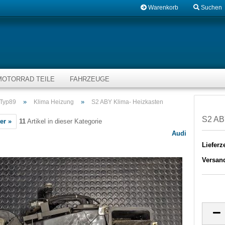
Warenkorb
Suchen
MOTORRAD TEILE
FAHRZEUGE
»
»
 Typ89
Klima Heizung
S2 ABY Klima- Heizkasten
S2 AB
er »
11
Artikel in dieser Kategorie
Audi
Lieferze
Versan