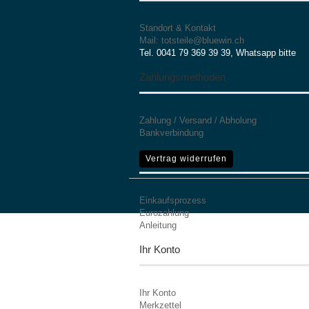
Standort & Kontakt
Mail: totsteile@bluewin.ch
Tel. 0041 79 369 39 39, Whatsapp bitte
Zahlungsmethoden
Zahlung / Versand / Abholung
Bankverbindung
Mehr Informationen
Vertrag widerrufen
Einkaufsprozess
Eurozahlung
Anleitung
Ihr Konto
Ihr Konto
Merkzettel