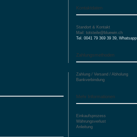
Kontaktdaten
Standort & Kontakt
Mail: totsteile@bluewin.ch
Tel. 0041 79 369 39 39, Whatsapp
Zahlungsmethoden
Zahlung / Versand / Abholung
Bankverbindung
Mehr Informationen
Einkaufsprozess
Währungsverlust
Anleitung