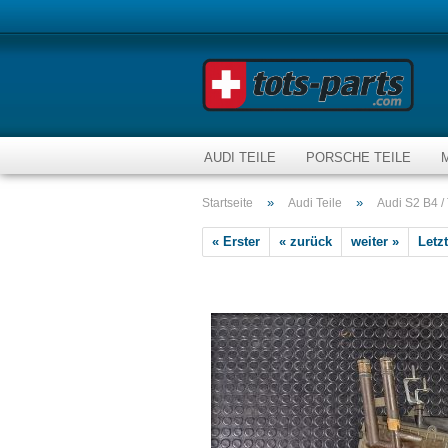
AUDI TEILE
PORSCHE TEILE
»
»
Startseite
Audi Teile
Audi S2 B4 /
« Erster
« zurück
weiter »
Letzt