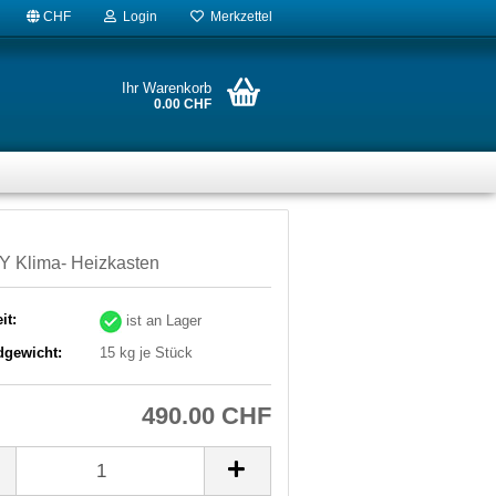
CHF
Login
Merkzettel
Ihr Warenkorb
0.00 CHF
Y Klima- Heizkasten
it:
ist an Lager
dgewicht:
15
kg je Stück
490.00 CHF