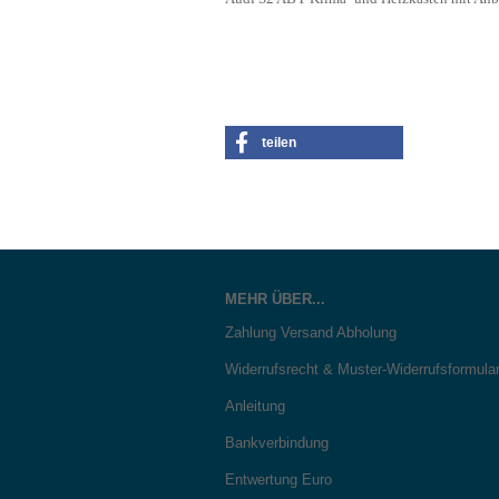
teilen
MEHR ÜBER...
Zahlung Versand Abholung
Widerrufsrecht & Muster-Widerrufsformula
Anleitung
Bankverbindung
Entwertung Euro