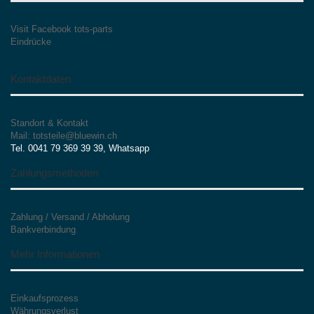
Visit Facebook tots-parts
Eindrücke
Kontaktdaten
Standort & Kontakt
Mail: totsteile@bluewin.ch
Tel. 0041 79 369 39 39, Whatsapp
Zahlungsmethoden
Zahlung / Versand / Abholung
Bankverbindung
Mehr Informationen
Einkaufsprozess
Währungsverlust