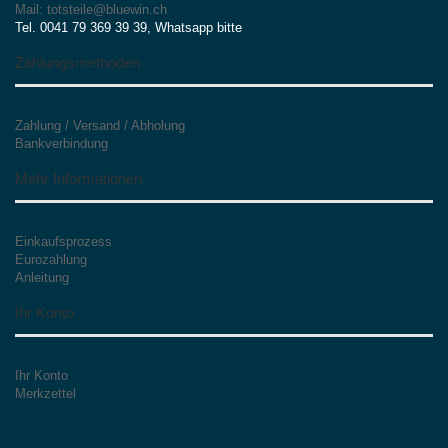
Mail: totsteile@bluewin.ch
Tel. 0041 79 369 39 39, Whatsapp bitte
Zahlungsmethoden
Zahlung / Versand / Abholung
Bankverbindung
Mehr Informationen
Einkaufsprozess
Eurozahlung
Anleitung
Ihr Konto
Ihr Konto
Merkzettel