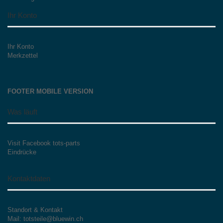
Ihr Konto
Ihr Konto
Merkzettel
FOOTER MOBILE VERSION
Was läuft
Visit Facebook tots-parts
Eindrücke
Kontaktdaten
Standort & Kontakt
Mail: totsteile@bluewin.ch