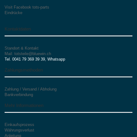
Visit Facebook tots-parts
Eindrücke
Kontaktdaten
Standort & Kontakt
Mail: totsteile@bluewin.ch
Tel. 0041 79 369 39 39, Whatsapp
Zahlungsmethoden
Zahlung / Versand / Abholung
Bankverbindung
Mehr Informationen
Einkaufsprozess
Währungsverlust
Anleitung