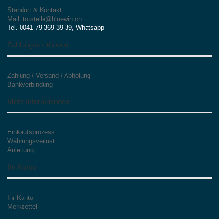
Standort & Kontakt
Mail: totsteile@bluewin.ch
Tel. 0041 79 369 39 39, Whatsapp
Zahlungsmethoden
Zahlung / Versand / Abholung
Bankverbindung
Mehr Informationen
Einkaufsprozess
Währungsverlust
Anleitung
Ihr Konto
Ihr Konto
Merkzettel