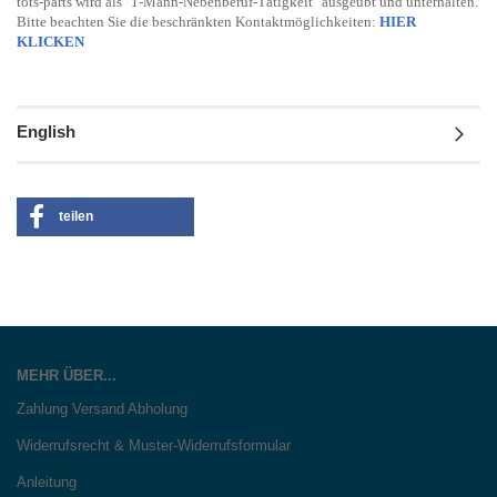
tots-parts wird als "1-Mann-Nebenberuf-Tätigkeit" ausgeübt und unterhalten.
Bitte beachten Sie die beschränkten Kontaktmöglichkeiten:
HIER
KLICKEN
English
teilen
MEHR ÜBER...
Zahlung Versand Abholung
Widerrufsrecht & Muster-Widerrufsformular
Anleitung