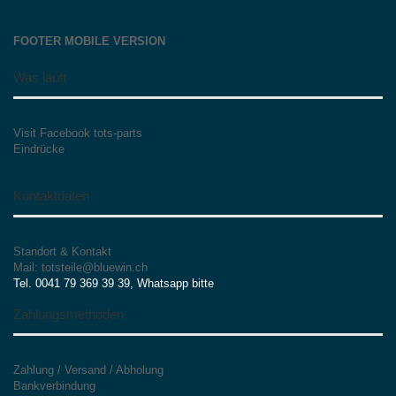
FOOTER MOBILE VERSION
Was läuft
Visit Facebook tots-parts
Eindrücke
Kontaktdaten
Standort & Kontakt
Mail: totsteile@bluewin.ch
Tel. 0041 79 369 39 39, Whatsapp bitte
Zahlungsmethoden
Zahlung / Versand / Abholung
Bankverbindung