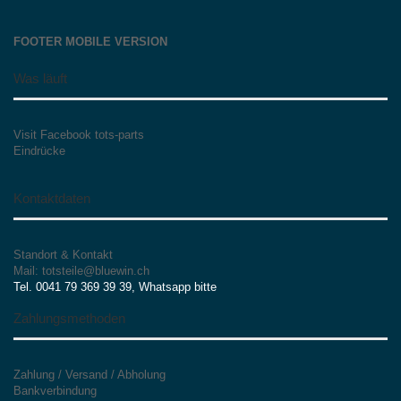
FOOTER MOBILE VERSION
Was läuft
Visit Facebook tots-parts
Eindrücke
Kontaktdaten
Standort & Kontakt
Mail: totsteile@bluewin.ch
Tel. 0041 79 369 39 39, Whatsapp bitte
Zahlungsmethoden
Zahlung / Versand / Abholung
Bankverbindung