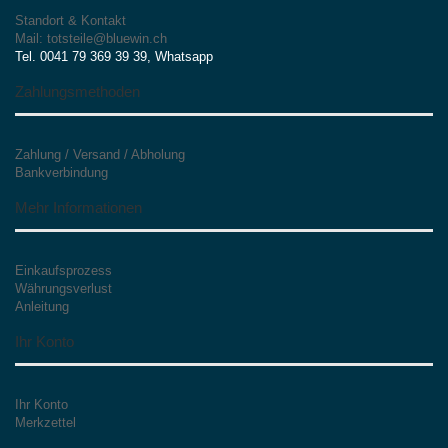
Standort & Kontakt
Mail: totsteile@bluewin.ch
Tel. 0041 79 369 39 39, Whatsapp
Zahlungsmethoden
Zahlung / Versand / Abholung
Bankverbindung
Mehr Informationen
Einkaufsprozess
Währungsverlust
Anleitung
Ihr Konto
Ihr Konto
Merkzettel