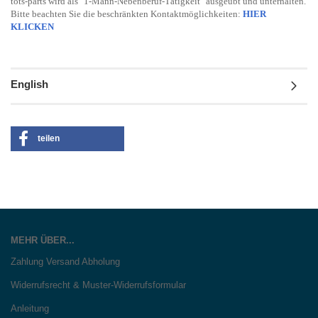
tots-parts wird als "1-Mann-Nebenberuf-Tätigkeit" ausgeübt und unterhalten.
Bitte beachten Sie die beschränkten Kontaktmöglichkeiten:
HIER
KLICKEN
English
teilen
MEHR ÜBER...
Zahlung Versand Abholung
Widerrufsrecht & Muster-Widerrufsformular
Anleitung