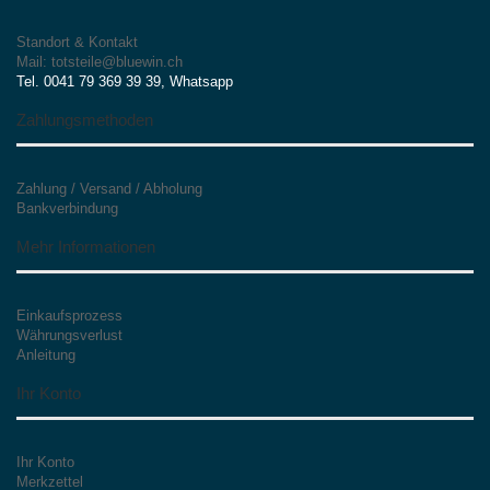
Standort & Kontakt
Mail: totsteile@bluewin.ch
Tel. 0041 79 369 39 39, Whatsapp
Zahlungsmethoden
Zahlung / Versand / Abholung
Bankverbindung
Mehr Informationen
Einkaufsprozess
Währungsverlust
Anleitung
Ihr Konto
Ihr Konto
Merkzettel