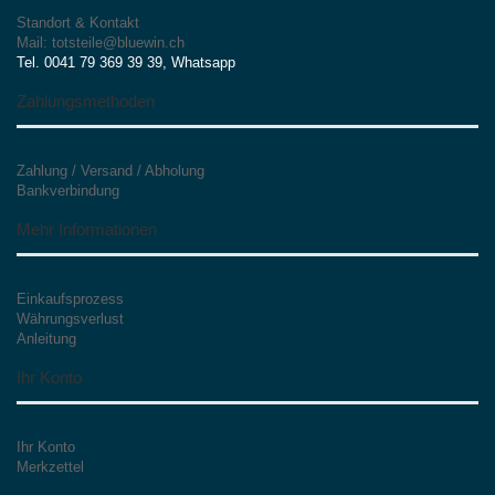
Standort & Kontakt
Mail: totsteile@bluewin.ch
Tel. 0041 79 369 39 39, Whatsapp
Zahlungsmethoden
Zahlung / Versand / Abholung
Bankverbindung
Mehr Informationen
Einkaufsprozess
Währungsverlust
Anleitung
Ihr Konto
Ihr Konto
Merkzettel