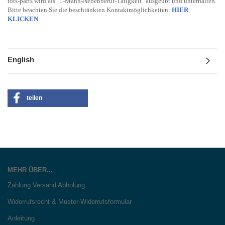
tots-parts wird als "1-Mann-Nebenberuf-Tätigkeit" ausgeübt und unterhalten.
Bitte beachten Sie die beschränkten Kontaktmöglichkeiten:
HIER
KLICKEN
English
teilen
MEHR ÜBER...
Zahlung Versand Abholung
Widerrufsrecht & Muster-Widerrufsformular
Anleitung