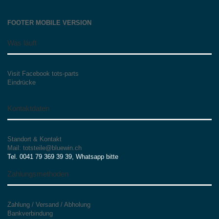
FOOTER MOBILE VERSION
Was läuft
Visit Facebook tots-parts
Eindrücke
Kontaktdaten
Standort & Kontakt
Mail: totsteile@bluewin.ch
Tel. 0041 79 369 39 39, Whatsapp bitte
Zahlungsmethoden
Zahlung / Versand / Abholung
Bankverbindung