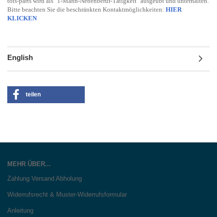
tots-parts wird als "1-Mann-Nebenberuf-Tätigkeit" ausgeübt und unterhalten.
Bitte beachten Sie die beschränkten Kontaktmöglichkeiten:
HIER
KLICKEN
English
teilen
MEHR ÜBER...
Zahlung Versand Abholung
Widerrufsrecht & Muster-Widerrufsformular
Anleitung