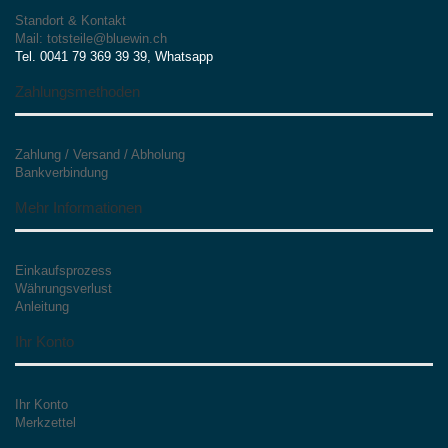
Standort & Kontakt
Mail: totsteile@bluewin.ch
Tel. 0041 79 369 39 39, Whatsapp
Zahlungsmethoden
Zahlung / Versand / Abholung
Bankverbindung
Mehr Informationen
Einkaufsprozess
Währungsverlust
Anleitung
Ihr Konto
Ihr Konto
Merkzettel