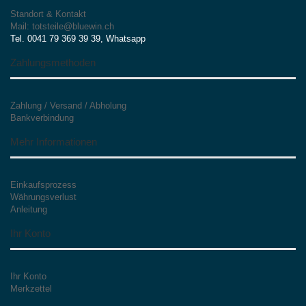
Standort & Kontakt
Mail: totsteile@bluewin.ch
Tel. 0041 79 369 39 39, Whatsapp
Zahlungsmethoden
Zahlung / Versand / Abholung
Bankverbindung
Mehr Informationen
Einkaufsprozess
Währungsverlust
Anleitung
Ihr Konto
Ihr Konto
Merkzettel