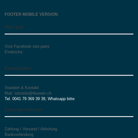
FOOTER MOBILE VERSION
Was läuft
Visit Facebook tots-parts
Eindrücke
Kontaktdaten
Standort & Kontakt
Mail: totsteile@bluewin.ch
Tel. 0041 79 369 39 39, Whatsapp bitte
Zahlungsmethoden
Zahlung / Versand / Abholung
Bankverbindung