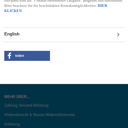
tots-parts wird als "1-Mann-Nebenberuf-Tätigkeit" ausgeübt und unterhalten.
Bitte beachten Sie die beschränkten Kontaktmöglichkeiten:
HIER
KLICKEN
English
teilen
MEHR ÜBER...
Zahlung Versand Abholung
Widerrufsrecht & Muster-Widerrufsformular
Anleitung