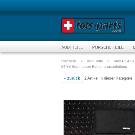
AUDI TEILE
PORSCHE TEILE
»
»
Startseite
Audi Teile
Audi RS4 S4
S4 B8 Bordmappe Bedienungsanleitung
« zurück
2
Artikel in dieser Kategorie