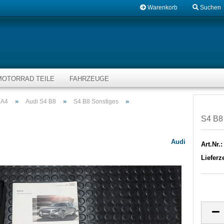
Warenkorb
Suchen
MOTORRAD TEILE
FAHRZEUGE
»
»
»
 A4
Audi S4 B8
S4 B8 Sonstiges
S4 B8
Audi
Art.Nr.:
Lieferze