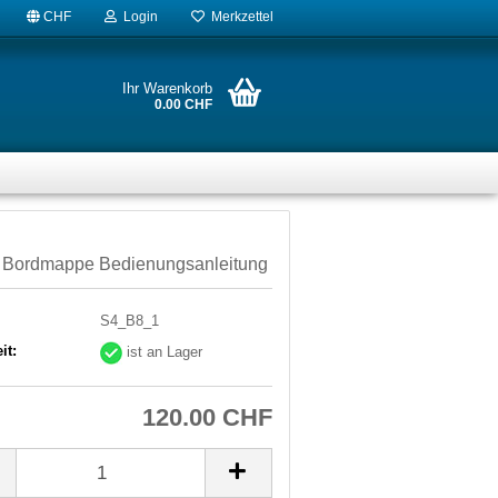
CHF
Login
Merkzettel
Ihr Warenkorb
0.00 CHF
 Bordmappe Bedienungsanleitung
S4_B8_1
it:
ist an Lager
120.00 CHF