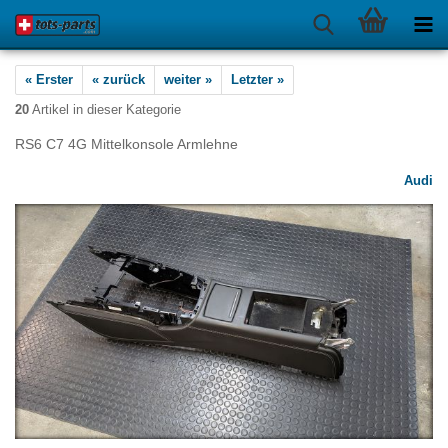
« Erster
« zurück
weiter »
Letzter »
20
Artikel in dieser Kategorie
RS6 C7 4G Mittelkonsole Armlehne
Audi