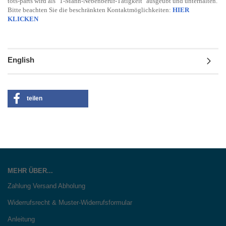
tots-parts wird als "1-Mann-Nebenberuf-Tätigkeit" ausgeübt und unterhalten.
Bitte beachten Sie die beschränkten Kontaktmöglichkeiten:
HIER
KLICKEN
English
teilen
MEHR ÜBER...
Zahlung Versand Abholung
Widerrufsrecht & Muster-Widerrufsformular
Anleitung