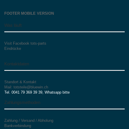
FOOTER MOBILE VERSION
Was läuft
Visit Facebook tots-parts
Eindrücke
Kontaktdaten
Standort & Kontakt
Mail: totsteile@bluewin.ch
Tel. 0041 79 369 39 39, Whatsapp bitte
Zahlungsmethoden
Zahlung / Versand / Abholung
Bankverbindung