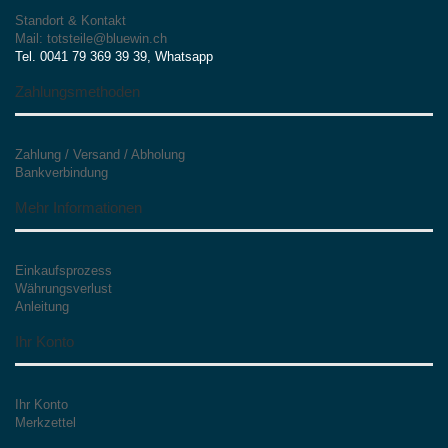
Standort & Kontakt
Mail: totsteile@bluewin.ch
Tel. 0041 79 369 39 39, Whatsapp
Zahlungsmethoden
Zahlung / Versand / Abholung
Bankverbindung
Mehr Informationen
Einkaufsprozess
Währungsverlust
Anleitung
Ihr Konto
Ihr Konto
Merkzettel