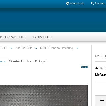
Warenkorb
Suchen
MOTORRAD TEILE
FAHRZEUGE
»
»
»
3 / TT
Audi RS3 8P
RS3 8P Innenausstattung
RS3 8
er »
22
Artikel in dieser Kategorie
Audi
Art.Nr.:
Lieferze