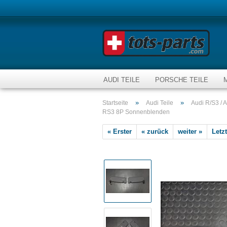
AUDI TEILE
PORSCHE TEILE
»
»
Startseite
Audi Teile
Audi R/S3 / A
RS3 8P Sonnenblenden
« Erster
« zurück
weiter »
Letzt