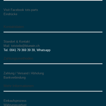
Visit Facebook tots-parts
Eindrücke
Kontaktdaten
Standort & Kontakt
Mail: totsteile@bluewin.ch
Tel. 0041 79 369 39 39, Whatsapp
Zahlungsmethoden
Zahlung / Versand / Abholung
Bankverbindung
Mehr Informationen
Einkaufsprozess
Währungsverlust