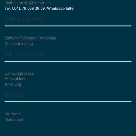
Mail: totsteile@bluewin.ch
Tel. 0041 79 369 39 39, Whatsapp bitte
Zahlungsmethoden
Zahlung / Versand / Abholung
Bankverbindung
Mehr Informationen
Einkaufsprozess
Eurozahlung
Anleitung
Ihr Konto
Ihr Konto
Merkzettel