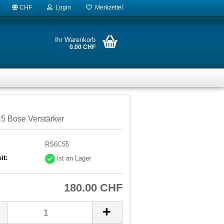
CHF
Login
Merkzettel
Ihr Warenkorb
0.00 CHF
5 Bose Verstärker
RS6C55
it:
ist an Lager
180.00 CHF