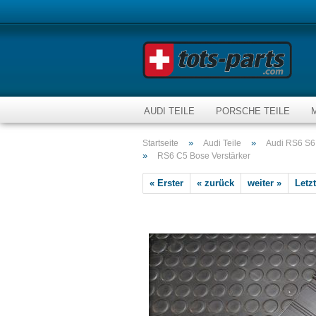
AUDI TEILE
PORSCHE TEILE
»
»
Startseite
Audi Teile
Audi RS6 S6 
»
RS6 C5 Bose Verstärker
« Erster
« zurück
weiter »
Letzt