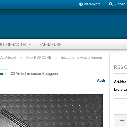
Warenkorb
Suchen
MOTORRAD TEILE
FAHRZEUGE
»
»
A6 Allroad
Audi RS6 C5 4B
Instrumente Ausstattungen
RS6 C
er »
23
Artikel in dieser Kategorie
Audi
Art.Nr.:
Lieferze