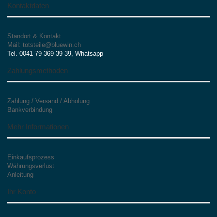
Kontaktdaten
Standort & Kontakt
Mail: totsteile@bluewin.ch
Tel. 0041 79 369 39 39, Whatsapp
Zahlungsmethoden
Zahlung / Versand / Abholung
Bankverbindung
Mehr Informationen
Einkaufsprozess
Währungsverlust
Anleitung
Ihr Konto