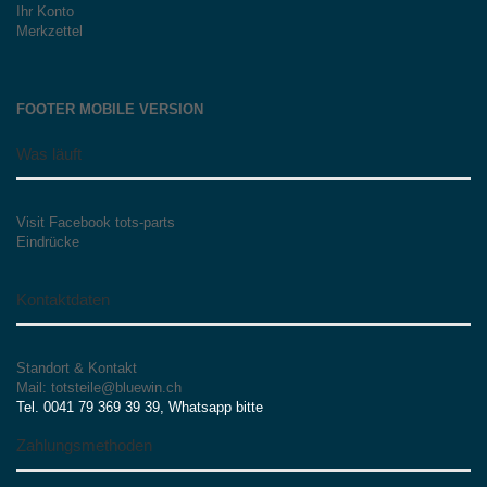
Ihr Konto
Merkzettel
FOOTER MOBILE VERSION
Was läuft
Visit Facebook tots-parts
Eindrücke
Kontaktdaten
Standort & Kontakt
Mail: totsteile@bluewin.ch
Tel. 0041 79 369 39 39, Whatsapp bitte
Zahlungsmethoden