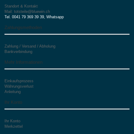
Standort & Kontakt
Mail: totsteile@bluewin.ch
Tel. 0041 79 369 39 39, Whatsapp
Zahlungsmethoden
Zahlung / Versand / Abholung
Bankverbindung
Mehr Informationen
Einkaufsprozess
Währungsverlust
Anleitung
Ihr Konto
Ihr Konto
Merkzettel