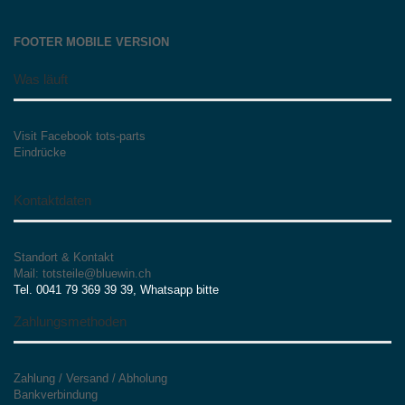
FOOTER MOBILE VERSION
Was läuft
Visit Facebook tots-parts
Eindrücke
Kontaktdaten
Standort & Kontakt
Mail: totsteile@bluewin.ch
Tel. 0041 79 369 39 39, Whatsapp bitte
Zahlungsmethoden
Zahlung / Versand / Abholung
Bankverbindung