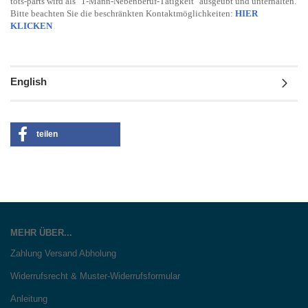
tots-parts wird als "1-Mann-Nebenberuf-Tätigkeit" ausgeübt und unterhalten.
Bitte beachten Sie die beschränkten Kontaktmöglichkeiten:
HIER
KLICKEN
English
teilen
MEHR ÜBER...
Zahlung Versand Abholung
Widerrufsrecht & Muster-Widerrufsformular
Anleitung