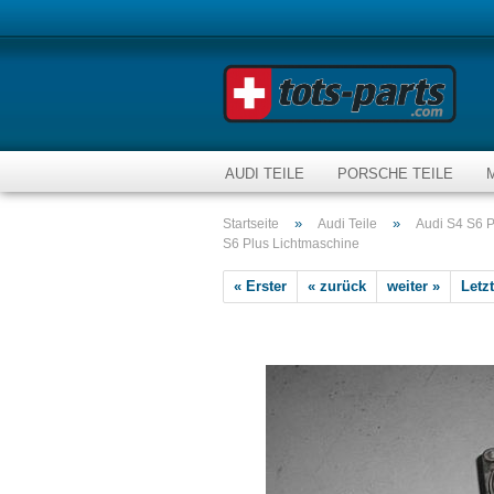
AUDI TEILE
PORSCHE TEILE
»
»
Startseite
Audi Teile
Audi S4 S6 P
S6 Plus Lichtmaschine
« Erster
« zurück
weiter »
Letzt