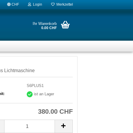
CHF
Login
Merkzettel
Ihr Warenkorb
0.00 CHF
us Lichtmaschine
S6PLUS1
it:
ist an Lager
380.00 CHF