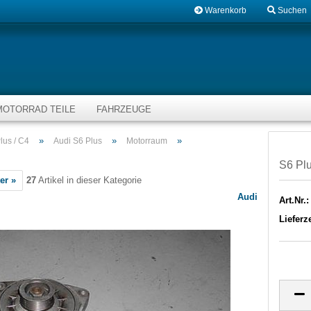
Warenkorb
Suchen
MOTORRAD TEILE
FAHRZEUGE
»
»
»
lus / C4
Audi S6 Plus
Motorraum
S6 Pl
er »
27
Artikel in dieser Kategorie
Audi
Art.Nr.:
Lieferze