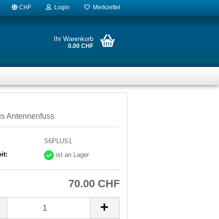
CHF
Login
Merkzettel
Ihr Warenkorb
0.00 CHF
us Antennenfuss
S6PLUS1
it:
ist an Lager
70.00 CHF