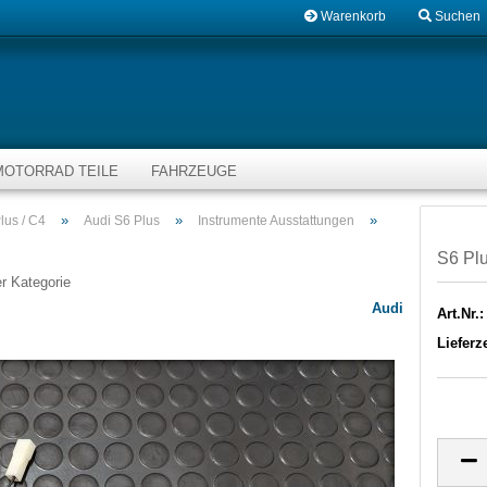
Warenkorb
Suchen
MOTORRAD TEILE
FAHRZEUGE
»
»
»
lus / C4
Audi S6 Plus
Instrumente Ausstattungen
S6 Pl
er Kategorie
Audi
Art.Nr.:
Lieferze