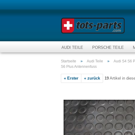
AUDI TEILE
PORSCHE TEILE
»
»
Startseite
Audi Teile
Audi S4 S6 P
S6 Plus Antennenfuss
« Erster
« zurück
19
Artikel in dies