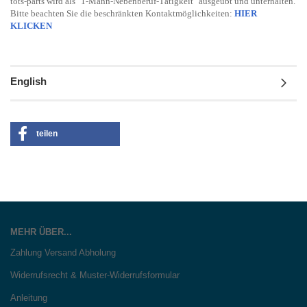
tots-parts wird als "1-Mann-Nebenberuf-Tätigkeit" ausgeübt und unterhalten.
Bitte beachten Sie die beschränkten Kontaktmöglichkeiten:
HIER
KLICKEN
English
teilen
MEHR ÜBER...
Zahlung Versand Abholung
Widerrufsrecht & Muster-Widerrufsformular
Anleitung