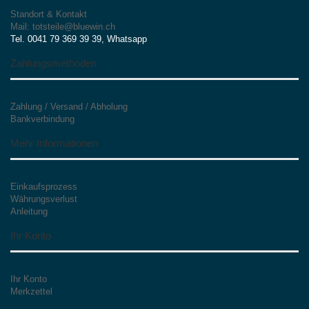
Standort & Kontakt
Mail: totsteile@bluewin.ch
Tel. 0041 79 369 39 39, Whatsapp
Zahlungsmethoden
Zahlung / Versand / Abholung
Bankverbindung
Mehr Informationen
Einkaufsprozess
Währungsverlust
Anleitung
Ihr Konto
Ihr Konto
Merkzettel