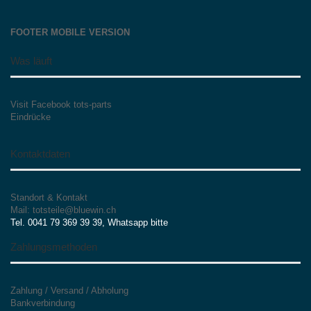
FOOTER MOBILE VERSION
Was läuft
Visit Facebook tots-parts
Eindrücke
Kontaktdaten
Standort & Kontakt
Mail: totsteile@bluewin.ch
Tel. 0041 79 369 39 39, Whatsapp bitte
Zahlungsmethoden
Zahlung / Versand / Abholung
Bankverbindung