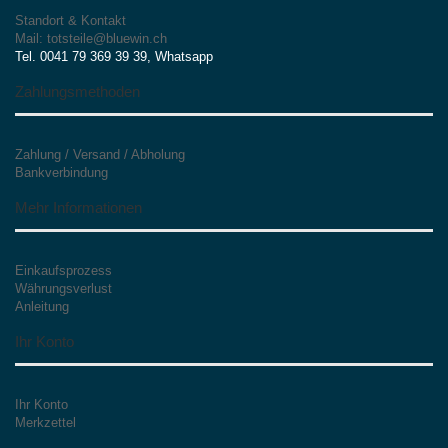
Standort & Kontakt
Mail: totsteile@bluewin.ch
Tel. 0041 79 369 39 39, Whatsapp
Zahlungsmethoden
Zahlung / Versand / Abholung
Bankverbindung
Mehr Informationen
Einkaufsprozess
Währungsverlust
Anleitung
Ihr Konto
Ihr Konto
Merkzettel