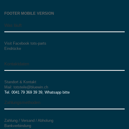
FOOTER MOBILE VERSION
Was läuft
Visit Facebook tots-parts
Eindrücke
Kontaktdaten
Standort & Kontakt
Mail: totsteile@bluewin.ch
Tel. 0041 79 369 39 39, Whatsapp bitte
Zahlungsmethoden
Zahlung / Versand / Abholung
Bankverbindung