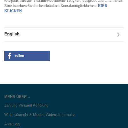
tots-parts wird als "1-Mann-Nebenberuf-Tätigkeit" ausgeübt und unterhalten.
Bitte beachten Sie die beschränkten Kontaktmöglichkeiten:
HIER
KLICKEN
English
teilen
MEHR ÜBER...
Zahlung Versand Abholung
Widerrufsrecht & Muster-Widerrufsformular
Anleitung