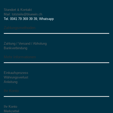
Standort & Kontakt
Mail: totsteile@bluewin.ch
Tel. 0041 79 369 39 39, Whatsapp
Zahlungsmethoden
Zahlung / Versand / Abholung
Bankverbindung
Mehr Informationen
Einkaufsprozess
Währungsverlust
Anleitung
Ihr Konto
Ihr Konto
Merkzettel