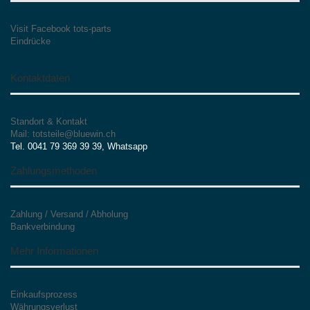
Visit Facebook tots-parts
Eindrücke
Kontaktdaten
Standort & Kontakt
Mail: totsteile@bluewin.ch
Tel. 0041 79 369 39 39, Whatsapp
Zahlungsmethoden
Zahlung / Versand / Abholung
Bankverbindung
Mehr Informationen
Einkaufsprozess
Währungsverlust