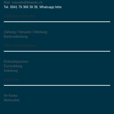
Mail: totsteile@bluewin.ch
Tel. 0041 79 369 39 39, Whatsapp bitte
Zahlungsmethoden
Zahlung / Versand / Abholung
Bankverbindung
Mehr Informationen
Einkaufsprozess
Eurozahlung
Anleitung
Ihr Konto
Ihr Konto
Merkzettel