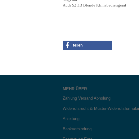
Audi S2 3B Blende Klimabediengerät
teilen
MEHR ÜBER...
Zahlung Versand Abholung
Widerrufsrecht & Muster-Widerrufsformula
Anleitung
Bankverbindung