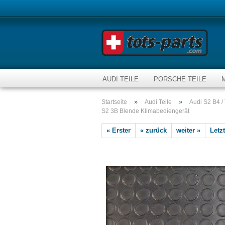
AUDI TEILE
PORSCHE TEILE
»
»
Startseite
Audi Teile
Audi S2 B4 /
S2 3B Blende Klimabediengerät
« Erster
« zurück
weiter »
Letzt