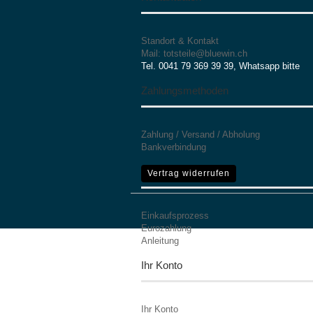
Standort & Kontakt
Mail: totsteile@bluewin.ch
Tel. 0041 79 369 39 39, Whatsapp bitte
Zahlungsmethoden
Zahlung / Versand / Abholung
Bankverbindung
Mehr Informationen
Vertrag widerrufen
Einkaufsprozess
Eurozahlung
Anleitung
Ihr Konto
Ihr Konto