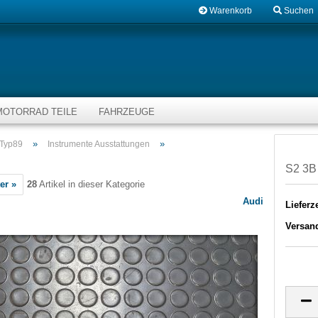
Warenkorb
Suchen
MOTORRAD TEILE
FAHRZEUGE
»
»
 Typ89
Instrumente Ausstattungen
S2 3B
er »
28
Artikel in dieser Kategorie
Audi
Lieferze
Versan