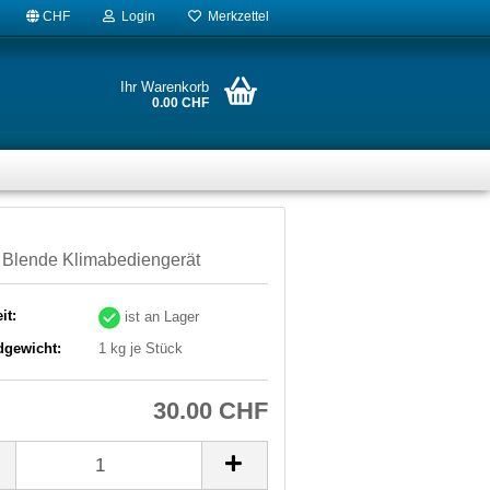
CHF
Login
Merkzettel
Ihr Warenkorb
0.00 CHF
 Blende Klimabediengerät
it:
ist an Lager
dgewicht:
1
kg je Stück
30.00 CHF