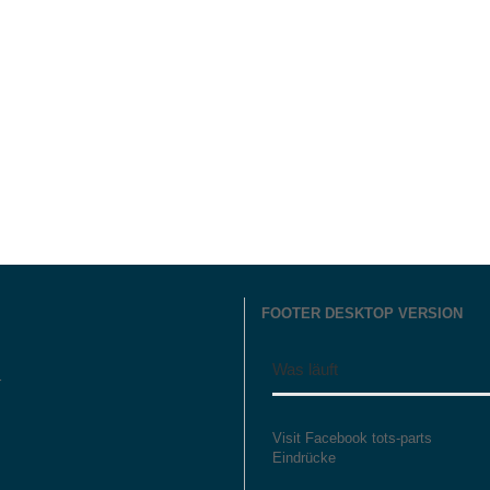
FOOTER DESKTOP VERSION
Was läuft
r
Visit Facebook tots-parts
Eindrücke