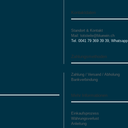
Kontaktdaten
Standort & Kontakt
Mail: totsteile@bluewin.ch
Tel. 0041 79 369 39 39, Whatsapp
Zahlungsmethoden
Zahlung / Versand / Abholung
Bankverbindung
Mehr Informationen
Einkaufsprozess
Währungsverlust
Anleitung