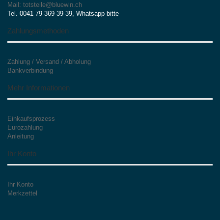
Mail: totsteile@bluewin.ch
Tel. 0041 79 369 39 39, Whatsapp bitte
Zahlungsmethoden
Zahlung / Versand / Abholung
Bankverbindung
Mehr Informationen
Einkaufsprozess
Eurozahlung
Anleitung
Ihr Konto
Ihr Konto
Merkzettel