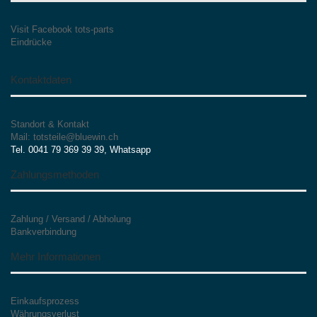
Visit Facebook tots-parts
Eindrücke
Kontaktdaten
Standort & Kontakt
Mail: totsteile@bluewin.ch
Tel. 0041 79 369 39 39, Whatsapp
Zahlungsmethoden
Zahlung / Versand / Abholung
Bankverbindung
Mehr Informationen
Einkaufsprozess
Währungsverlust