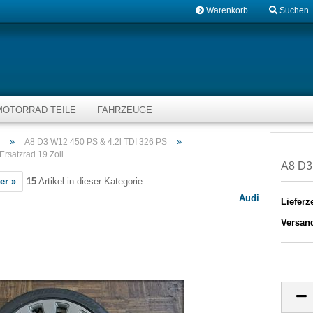
Warenkorb
Suchen
MOTORRAD TEILE
FAHRZEUGE
»
»
A8 D3 W12 450 PS & 4.2l TDI 326 PS
rsatzrad 19 Zoll
A8 D3 
er »
15
Artikel in dieser Kategorie
Audi
Lieferze
Versan