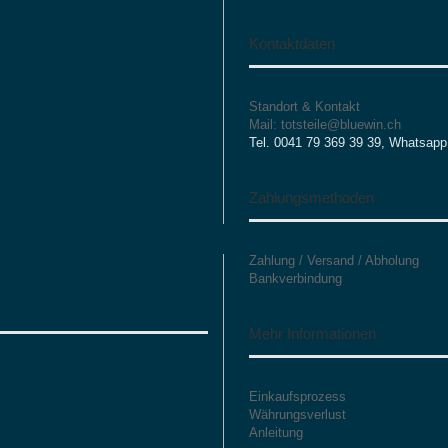
Kontaktdaten
Standort & Kontakt
Mail: totsteile@bluewin.ch
Tel. 0041 79 369 39 39, Whatsapp
Zahlungsmethoden
Zahlung / Versand / Abholung
Bankverbindung
Mehr Informationen
Einkaufsprozess
Währungsverlust
Anleitung