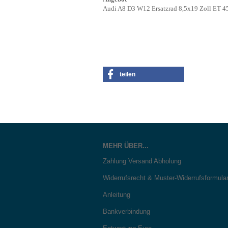
Audi A8 D3 W12 Ersatzrad 8,5x19 Zoll ET 4
teilen
MEHR ÜBER...
Zahlung Versand Abholung
Widerrufsrecht & Muster-Widerrufsformula
Anleitung
Bankverbindung