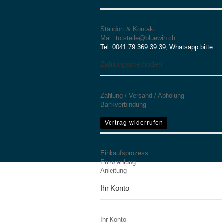
Standort & Kontakt
Mail: totsteile@bluewin.ch
Tel. 0041 79 369 39 39, Whatsapp bitte
Zahlungsmethoden
Zahlung / Versand / Abholung
Bankverbindung
Mehr Informationen
Vertrag widerrufen
Einkaufsprozess
Eurozahlung
Anleitung
Ihr Konto
Ihr Konto