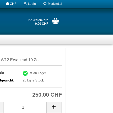
CHF
Login
Merkzettel
Ihr Warenkorb
0.00 CHF
W12 Ersatzrad 19 Zoll
it:
ist an Lager
dgewicht:
25
kg je Stück
250.00 CHF