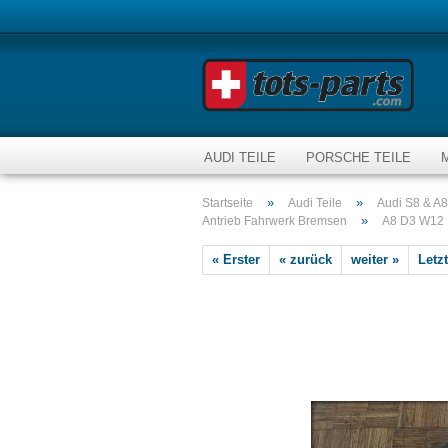
AUDI TEILE
PORSCHE TEILE
»
»
Startseite
Audi Teile
Audi S8 & A8
»
Antrieb Fahrwerk Bremsen
A8 D3 W12 E
« Erster
« zurück
weiter »
Letzt