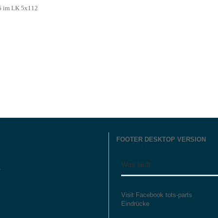
5 im LK 5x112
FOOTER DESKTOP VERSION
Was läuft
r
Visit Facebook tots-parts
Eindrücke