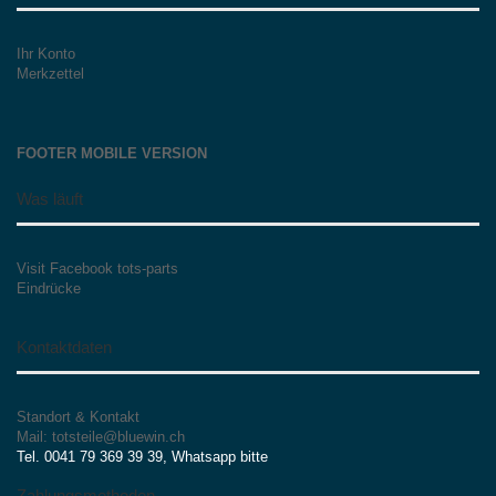
Ihr Konto
Merkzettel
FOOTER MOBILE VERSION
Was läuft
Visit Facebook tots-parts
Eindrücke
Kontaktdaten
Standort & Kontakt
Mail: totsteile@bluewin.ch
Tel. 0041 79 369 39 39, Whatsapp bitte
Zahlungsmethoden