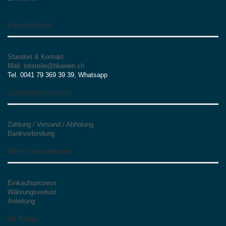
Kontaktdaten
Standort & Kontakt
Mail: totsteile@bluewin.ch
Tel. 0041 79 369 39 39, Whatsapp
Zahlungsmethoden
Zahlung / Versand / Abholung
Bankverbindung
Mehr Informationen
Einkaufsprozess
Währungsverlust
Anleitung
Ihr Konto