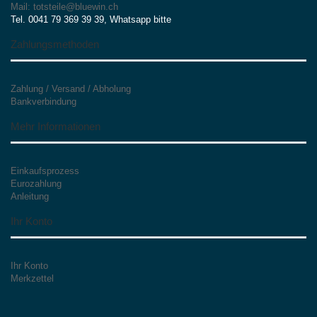
Mail: totsteile@bluewin.ch
Tel. 0041 79 369 39 39, Whatsapp bitte
Zahlungsmethoden
Zahlung / Versand / Abholung
Bankverbindung
Mehr Informationen
Einkaufsprozess
Eurozahlung
Anleitung
Ihr Konto
Ihr Konto
Merkzettel