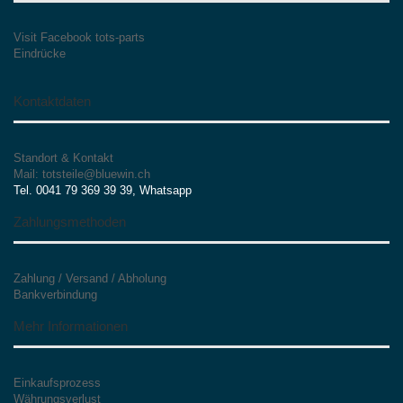
Visit Facebook tots-parts
Eindrücke
Kontaktdaten
Standort & Kontakt
Mail: totsteile@bluewin.ch
Tel. 0041 79 369 39 39, Whatsapp
Zahlungsmethoden
Zahlung / Versand / Abholung
Bankverbindung
Mehr Informationen
Einkaufsprozess
Währungsverlust