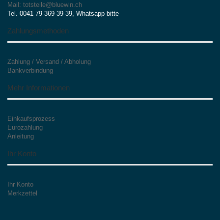
Mail: totsteile@bluewin.ch
Tel. 0041 79 369 39 39, Whatsapp bitte
Zahlungsmethoden
Zahlung / Versand / Abholung
Bankverbindung
Mehr Informationen
Einkaufsprozess
Eurozahlung
Anleitung
Ihr Konto
Ihr Konto
Merkzettel