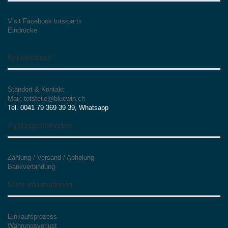
Visit Facebook tots-parts
Eindrücke
Kontaktdaten
Standort & Kontakt
Mail: totsteile@bluewin.ch
Tel. 0041 79 369 39 39, Whatsapp
Zahlungsmethoden
Zahlung / Versand / Abholung
Bankverbindung
Mehr Informationen
Einkaufsprozess
Währungsverlust