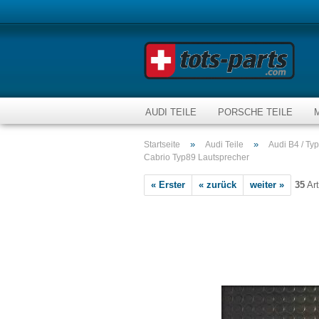
AUDI TEILE
PORSCHE TEILE
»
»
Startseite
Audi Teile
Audi B4 / Ty
Cabrio Typ89 Lautsprecher
« Erster
« zurück
weiter »
35
Art