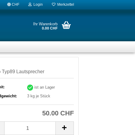
CHF
Login
Merkzettel
Ihr Warenkorb
0.00 CHF
 Typ89 Lautsprecher
it:
ist an Lager
dgewicht:
3
kg je Stück
50.00 CHF