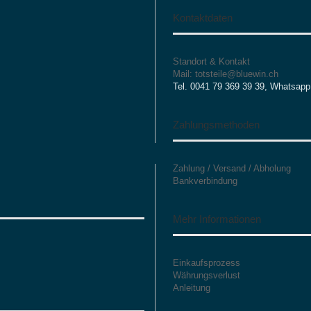
Kontaktdaten
Standort & Kontakt
Mail: totsteile@bluewin.ch
Tel. 0041 79 369 39 39, Whatsapp
Zahlungsmethoden
Zahlung / Versand / Abholung
Bankverbindung
Mehr Informationen
Einkaufsprozess
Währungsverlust
Anleitung