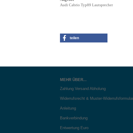
Audi Cabrio Typ89 Lautsprecher
teilen
MEHR ÜBER...
Zahlung Versand Abholung
Widerrufsrecht & Muster-Widerrufsformula
Anleitung
Bankverbindung
Entwertung Euro