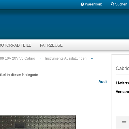
Warenkorb
Suchen
MOTORRAD TEILE
FAHRZEUGE
»
»
p89 10V 20V V6 Cabrio
Instrumente Ausstattungen
Cabrio
ikel in dieser Kategorie
Audi
Lieferze
Versan