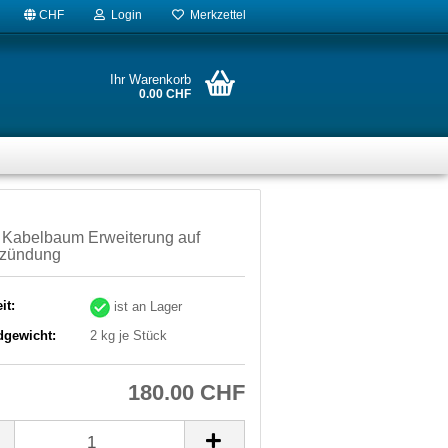
CHF
Login
Merkzettel
Ihr Warenkorb
0.00 CHF
 Kabelbaum Erweiterung auf
lzündung
it:
ist an Lager
dgewicht:
2
kg je Stück
180.00 CHF