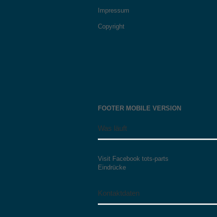
Impressum
Copyright
FOOTER MOBILE VERSION
Was läuft
Visit Facebook tots-parts
Eindrücke
Kontaktdaten