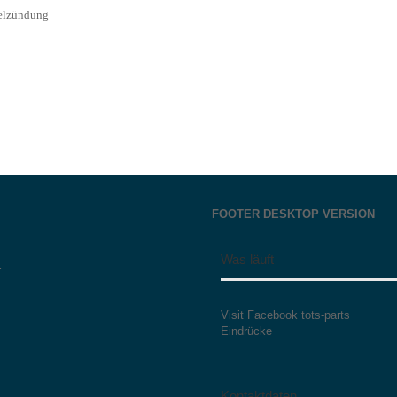
zelzündung
FOOTER DESKTOP VERSION
Was läuft
r
Visit Facebook tots-parts
Eindrücke
Kontaktdaten