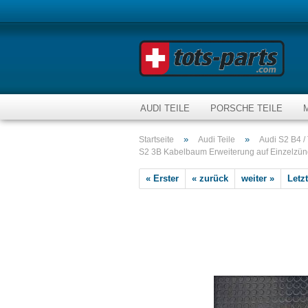
AUDI TEILE
PORSCHE TEILE
»
»
Startseite
Audi Teile
Audi S2 B4 /
S2 3B Kabelbaum Erweiterung auf Einzelzü
« Erster
« zurück
weiter »
Letzt