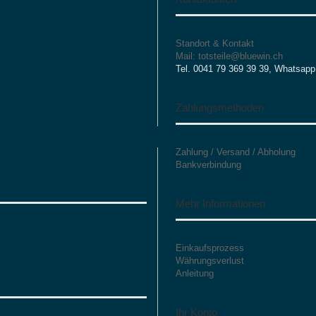
Standort & Kontakt
Mail: totsteile@bluewin.ch
Tel. 0041 79 369 39 39, Whatsapp
Zahlungsmethoden
Zahlung / Versand / Abholung
Bankverbindung
Mehr Informationen
Einkaufsprozess
Währungsverlust
Anleitung
Ihr Konto