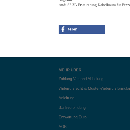
Audi S2 3B Erweiterung Kabelbaum für Ein
teilen
MEHR ÜBER...
Zahlung Versand Abholung
Widerrufsrecht & Muster-Widerrufsformula
Anleitung
Bankverbindung
Entwertung Euro
AGB