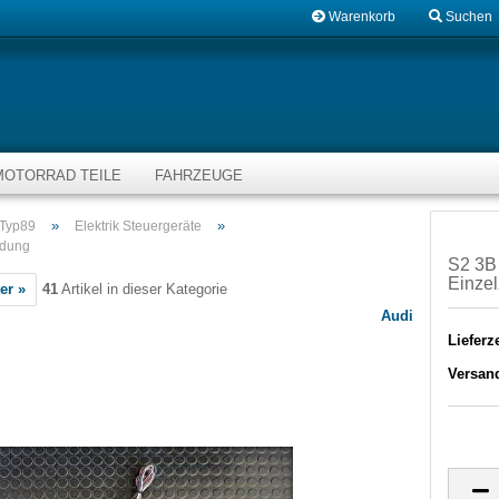
Warenkorb
Suchen
MOTORRAD TEILE
FAHRZEUGE
»
»
 Typ89
Elektrik Steuergeräte
ndung
S2 3B
Einze
er »
41
Artikel in dieser Kategorie
Audi
Lieferze
Versan