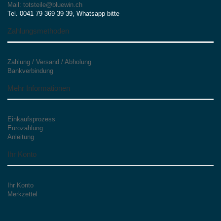
Mail: totsteile@bluewin.ch
Tel. 0041 79 369 39 39, Whatsapp bitte
Zahlungsmethoden
Zahlung / Versand / Abholung
Bankverbindung
Mehr Informationen
Einkaufsprozess
Eurozahlung
Anleitung
Ihr Konto
Ihr Konto
Merkzettel