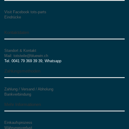
Visit Facebook tots-parts
Eindrücke
Kontaktdaten
Standort & Kontakt
Mail: totsteile@bluewin.ch
Tel. 0041 79 369 39 39, Whatsapp
Zahlungsmethoden
Zahlung / Versand / Abholung
Bankverbindung
Mehr Informationen
Einkaufsprozess
Währungsverlust