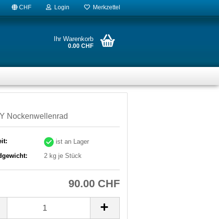
CHF
Login
Merkzettel
Ihr Warenkorb
0.00 CHF
Y Nockenwellenrad
it:
ist an Lager
dgewicht:
2
kg je Stück
90.00 CHF