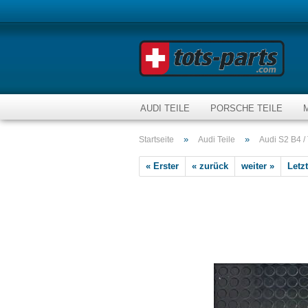
AUDI TEILE
PORSCHE TEILE
»
»
Startseite
Audi Teile
Audi S2 B4 /
« Erster
« zurück
weiter »
Letzt