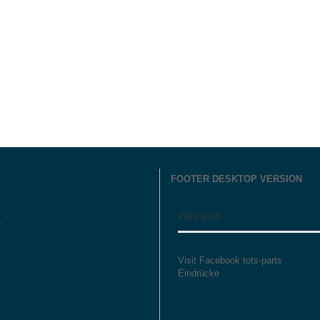
FOOTER DESKTOP VERSION
Was läuft
r
Visit Facebook tots-parts
Eindrücke