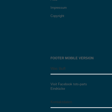
Impressum
Copyright
FOOTER MOBILE VERSION
Was läuft
Visit Facebook tots-parts
Eindrücke
Kontaktdaten