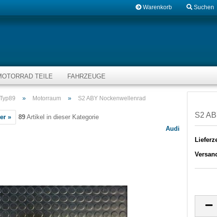
Warenkorb
Suchen
MOTORRAD TEILE
FAHRZEUGE
»
»
 Typ89
Motorraum
S2 ABY Nockenwellenrad
S2 AB
er »
89
Artikel in dieser Kategorie
Audi
Lieferze
Versan