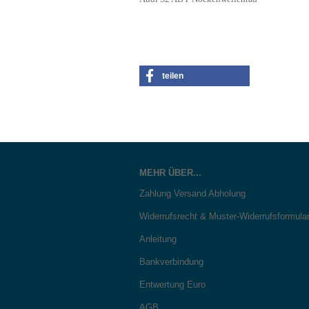
teilen
MEHR ÜBER...
Zahlung Versand Abholung
Widerrufsrecht & Muster-Widerrufsformula
Anleitung
Bankverbindung
Entwertung Euro
AGB