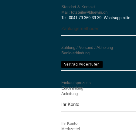
Standort & Kontakt
Mail: totsteile@bluewin.ch
Tel. 0041 79 369 39 39, Whatsapp bitte
Zahlungsmethoden
Zahlung / Versand / Abholung
Bankverbindung
Mehr Informationen
Vertrag widerrufen
Einkaufsprozess
Eurozahlung
Anleitung
Ihr Konto
Ihr Konto
Merkzettel