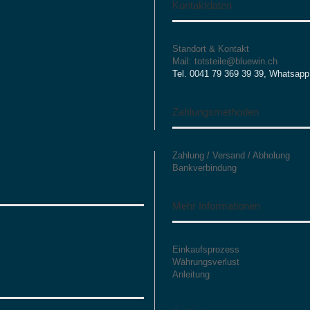
Kontaktdaten
Standort & Kontakt
Mail: totsteile@bluewin.ch
Tel. 0041 79 369 39 39, Whatsapp
Zahlungsmethoden
Zahlung / Versand / Abholung
Bankverbindung
Mehr Informationen
Einkaufsprozess
Währungsverlust
Anleitung