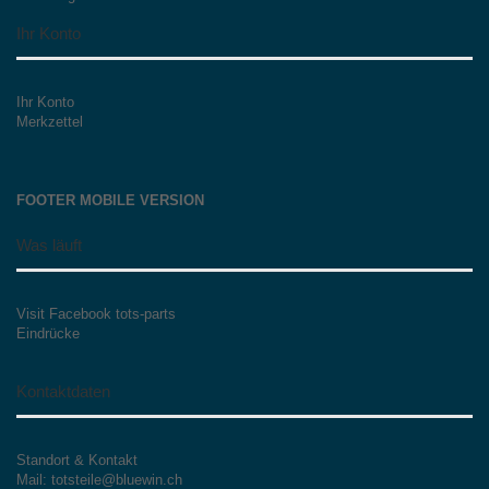
Ihr Konto
Ihr Konto
Merkzettel
FOOTER MOBILE VERSION
Was läuft
Visit Facebook tots-parts
Eindrücke
Kontaktdaten
Standort & Kontakt
Mail: totsteile@bluewin.ch