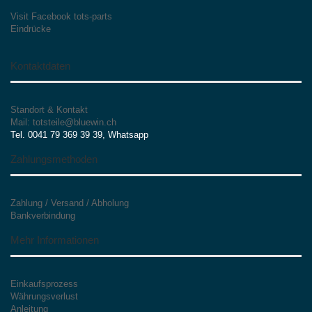
Visit Facebook tots-parts
Eindrücke
Kontaktdaten
Standort & Kontakt
Mail: totsteile@bluewin.ch
Tel. 0041 79 369 39 39, Whatsapp
Zahlungsmethoden
Zahlung / Versand / Abholung
Bankverbindung
Mehr Informationen
Einkaufsprozess
Währungsverlust
Anleitung