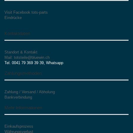
Visit Facebook tots-parts
Eindrücke
Kontaktdaten
Standort & Kontakt
Mail: totsteile@bluewin.ch
Tel. 0041 79 369 39 39, Whatsapp
Zahlungsmethoden
Zahlung / Versand / Abholung
Bankverbindung
Mehr Informationen
Einkaufsprozess
Währungsverlust