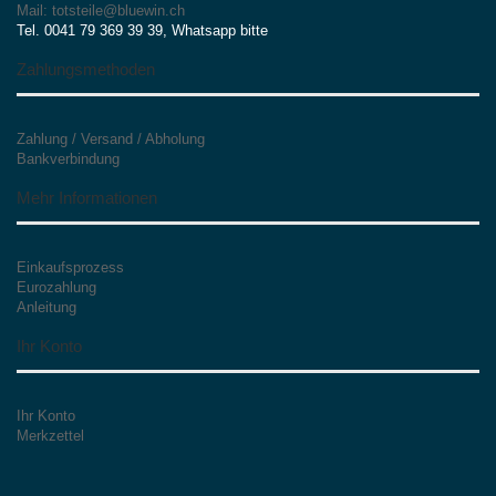
Mail: totsteile@bluewin.ch
Tel. 0041 79 369 39 39, Whatsapp bitte
Zahlungsmethoden
Zahlung / Versand / Abholung
Bankverbindung
Mehr Informationen
Einkaufsprozess
Eurozahlung
Anleitung
Ihr Konto
Ihr Konto
Merkzettel